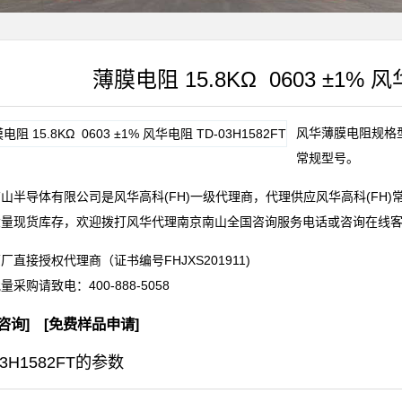
薄膜电阻 15.8KΩ 0603 ±1% 风
风华薄膜电阻规格型号T
常规型号。
山半导体有限公司是风华高科(FH)一级代理商，代理供应风华高科(FH
大量现货库存，欢迎拨打风华代理南京南山全国咨询服务电话或咨询在线
厂直接授权代理商（证书编号FHJXS201911)
批量采购请致电：
400-888-5058
咨询
] [
免费样品申请
]
03H1582FT的参数