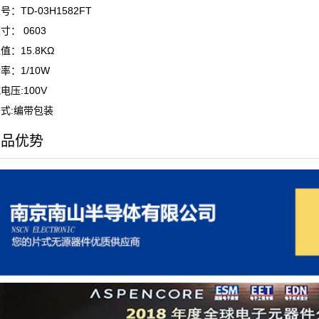
：TD-03H1582FT
寸： 0603
值：15.8KΩ
率：1/10W
电压:100V
式:编带包装
产品优势