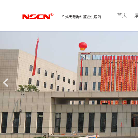
首
首页
页
厚
膜
电
阻
通
用
贴
片
电