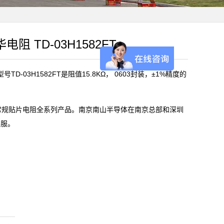
华电阻 TD-03H1582FT
D-03H1582FT是阻值15.8KΩ， 0603封装，±1%精度的
)常规贴片电阻全系列产品。南京南山半导体在南京总部和深圳
客服。