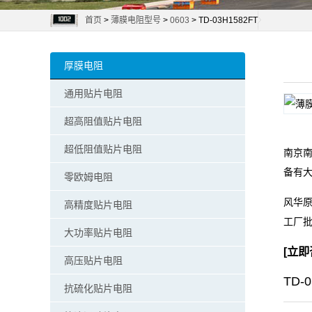
首页
>
薄膜电阻型号
>
0603
> TD-03H1582FT
阻
零
厚膜电阻
欧
通用贴片电阻
姆
超高阻值贴片电阻
电
超低阻值贴片电阻
南京南
备有
阻
零欧姆电阻
风华原
高精度贴片电阻
超
工厂
大功率贴片电阻
低
[
立即
高压贴片电阻
阻
TD-
抗硫化贴片电阻
值