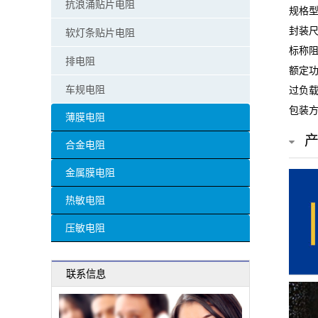
抗浪涌贴片电阻
规格型号
贴
封装尺
软灯条贴片电阻
片
标称阻
排电阻
额定功
电
车规电阻
过负载
阻
包装方
薄膜电阻
超
合金电阻
高
金属膜电阻
阻
热敏电阻
值
压敏电阻
贴
联系信息
片
电