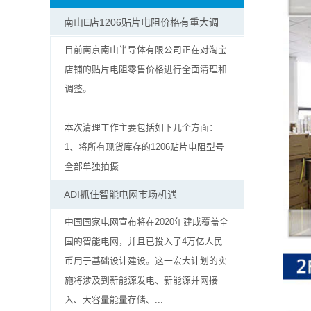
抗
南山E店1206贴片电阻价格有重大调
硫
目前南京南山半导体有限公司正在对淘宝
店铺的贴片电阻零售价格进行全面清理和
化
调整。
贴
本次清理工作主要包括如下几个方面：
片
1、将所有现货库存的1206贴片电阻型号
电
全部单独拍摄...
阻
ADI抓住智能电网市场机遇
中国国家电网宣布将在2020年建成覆盖全
抗
国的智能电网，并且已投入了4万亿人民
浪
币用于基础设计建设。这一宏大计划的实
施将涉及到新能源发电、新能源并网接
涌
入、大容量能量存储、...