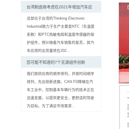
贴
台湾制造商考虑在2021年增加汽车应
片
总部位于台湾的Thinking Electronic
电
Industrial致力于生产主要是NTC（负温度
系数）和PTC热敏电阻和温度传感器的保
阻
护组件，预计随着汽车销售的复苏，其汽
软
车应用的出货量将在202...
灯
您可能不知道的7个无源组件创新
条
我们按供应商的顺序排列，并按时间顺序
排列，先出现新进展。CAN FD降噪在汽
贴
车工业中，控制基本车辆行为的技术正在
片
迅速发展，以提供更安全，更舒适的驾驶
为目标。为了满足市场需求...
电
阻