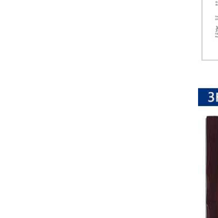
排
电
阻
车
规
电
阻
薄
膜
电
阻