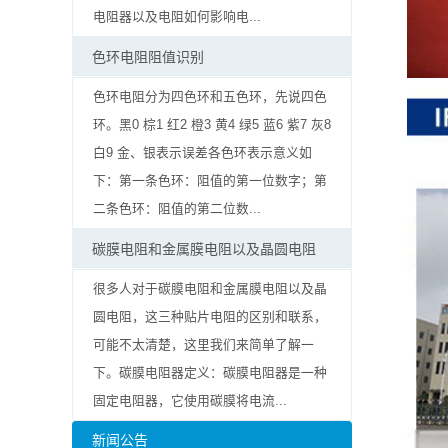
率
电阻器以及电阻如何影响电...
贴
色环电阻阻值识别
片
色环电阻分为四色环和五色环，先说四色
环。黑0 棕1 红2 橙3 黄4 绿5 蓝6 紫7 灰8
电
白9 金、银表示误差各色环表示意义如
阻
下：第一条色环：阻值的第一位数字；第
二条色环：阻值的第二位数...
高
碳膜电阻和金属膜电阻以及晶圆电阻
压
很多人对于碳膜电阻和金属膜电阻以及晶
贴
圆电阻，这三种贴片电阻的区别和联系，
可能不太清楚，这里我们来简单了解一
片
下。碳膜电阻器定义：碳膜电阻器是一种
电
固定电阻器，它使用碳膜将电流...
阻
新闻公告